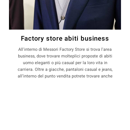
Factory store abiti business
All'interno di Messori Factory Store si trova l'area
business, dove trovare molteplici proposte di abiti
uomo eleganti o più casual per la loro vita in
carriera. Oltre a giacche, pantaloni casual e jeans,
all’interno del punto vendita potrete trovare anche
un’ampia gamma di camicie di seta e in cotone, con
o senza gemelli, e una serie di accessori moda
COOKIE
uomo - come ad esempio calzature in vernice,
scarpe stringate in fondo cuoio, cravatte, plastron e
papillon.
Questo sito web utilizza i cookie. Maggiori informazioni sui cookie
sono disponibili a
questo link
. Continuando ad utilizzare questo sito
si acconsente all'utilizzo dei cookie durante la navigazione.