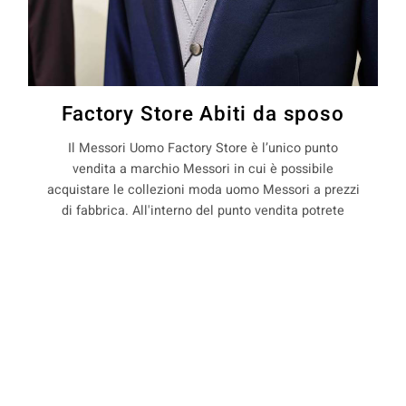
Factory Store Abiti da sposo
Il Messori Uomo Factory Store è l’unico punto
vendita a marchio Messori in cui è possibile
acquistare le collezioni moda uomo Messori a prezzi
di fabbrica. All'interno del punto vendita potrete
trovare capi d'abbigliamento uomo in stagione e
non, con il 50% di sconto rispetto ai prezzi boutique.
COOKIE
La Maison Messori offre quindi ai suoi clienti, la
possibilità di acquistare capi d'abbigliamento uomo
direttamente dal produttore.
Questo sito web utilizza i cookie. Maggiori informazioni sui cookie
sono disponibili a
questo link
. Continuando ad utilizzare questo sito
si acconsente all'utilizzo dei cookie durante la navigazione.
ACCETTA
precedente:
abiti sartoriali per cerimonia a mirandola