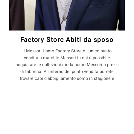
Factory Store Abiti da sposo
Il Messori Uomo Factory Store è l’unico punto
vendita a marchio Messori in cui è possibile
acquistare le collezioni moda uomo Messori a prezzi
di fabbrica. All'interno del punto vendita potrete
trovare capi d'abbigliamento uomo in stagione e
non, con il 50% di sconto rispetto ai prezzi boutique.
La Maison Messori offre quindi ai suoi clienti, la
COOKIE
possibilità di acquistare capi d'abbigliamento uomo
direttamente dal produttore.
Questo sito web utilizza i cookie. Maggiori informazioni sui cookie
sono disponibili a
questo link
. Continuando ad utilizzare questo sito
si acconsente all'utilizzo dei cookie durante la navigazione.