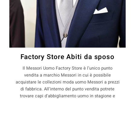
Factory Store Abiti da sposo
Il Messori Uomo Factory Store è l’unico punto
vendita a marchio Messori in cui è possibile
acquistare le collezioni moda uomo Messori a prezzi
di fabbrica. All'interno del punto vendita potrete
trovare capi d'abbigliamento uomo in stagione e
non, con il 50% di sconto rispetto ai prezzi boutique.
La Maison Messori offre quindi ai suoi clienti, la
COOKIE
possibilità di acquistare capi d'abbigliamento uomo
direttamente dal produttore.
Questo sito web utilizza i cookie. Maggiori informazioni sui cookie