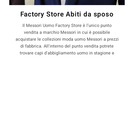
Factory Store Abiti da sposo
Il Messori Uomo Factory Store è l’unico punto
vendita a marchio Messori in cui è possibile
acquistare le collezioni moda uomo Messori a prezzi
di fabbrica. All'interno del punto vendita potrete
trovare capi d'abbigliamento uomo in stagione e
non, con il 50% di sconto rispetto ai prezzi boutique.
La Maison Messori offre quindi ai suoi clienti, la
COOKIE
possibilità di acquistare capi d'abbigliamento uomo
direttamente dal produttore.
Questo sito web utilizza i cookie. Maggiori informazioni sui cookie
sono disponibili a
questo link
. Continuando ad utilizzare questo sito
si acconsente all'utilizzo dei cookie durante la navigazione.
precedente:
abiti sartoriali per sposo a limidi
ACCETTA
successivo:
abiti sartoriali per sposo a macognano
abiti sartoriali per sposo a modena