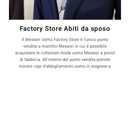
Factory Store Abiti da sposo
Il Messori Uomo Factory Store è l’unico punto
vendita a marchio Messori in cui è possibile
acquistare le collezioni moda uomo Messori a prezzi
di fabbrica. All'interno del punto vendita potrete
trovare capi d'abbigliamento uomo in stagione e
non, con il 50% di sconto rispetto ai prezzi boutique.
La Maison Messori offre quindi ai suoi clienti, la
COOKIE
possibilità di acquistare capi d'abbigliamento uomo
direttamente dal produttore.
Questo sito web utilizza i cookie. Maggiori informazioni sui cookie
sono disponibili a
questo link
. Continuando ad utilizzare questo sito
si acconsente all'utilizzo dei cookie durante la navigazione.
precedente:
abiti sartoriali per sposo a madonna di
pietravolta
ACCETTA