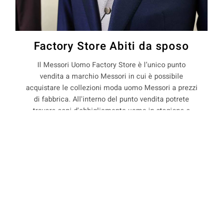
Factory Store Abiti da sposo
Il Messori Uomo Factory Store è l’unico punto
vendita a marchio Messori in cui è possibile
acquistare le collezioni moda uomo Messori a prezzi
di fabbrica. All'interno del punto vendita potrete
trovare capi d'abbigliamento uomo in stagione e
non, con il 50% di sconto rispetto ai prezzi boutique.
COOKIE
La Maison Messori offre quindi ai suoi clienti, la
possibilità di acquistare capi d'abbigliamento uomo
direttamente dal produttore.
Questo sito web utilizza i cookie. Maggiori informazioni sui cookie
sono disponibili a
questo link
. Continuando ad utilizzare questo sito
si acconsente all'utilizzo dei cookie durante la navigazione.
precedente:
abiti sartoriali per sposo a magreta
ACCETTA
successivo:
abiti sartoriali per sposo a maranello