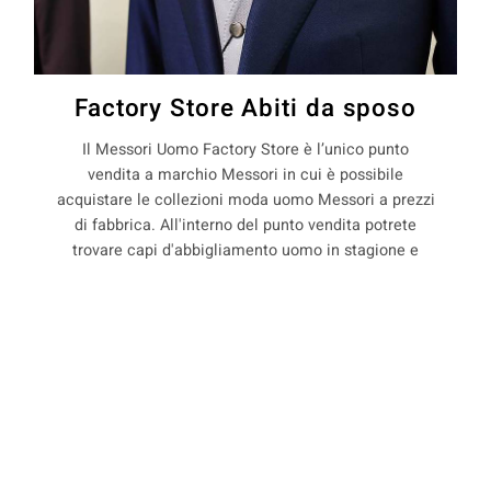
Factory Store Abiti da sposo
Il Messori Uomo Factory Store è l’unico punto
vendita a marchio Messori in cui è possibile
acquistare le collezioni moda uomo Messori a prezzi
di fabbrica. All'interno del punto vendita potrete
trovare capi d'abbigliamento uomo in stagione e
non, con il 50% di sconto rispetto ai prezzi boutique.
La Maison Messori offre quindi ai suoi clienti, la
COOKIE
possibilità di acquistare capi d'abbigliamento uomo
direttamente dal produttore.
Questo sito web utilizza i cookie. Maggiori informazioni sui cookie
sono disponibili a
questo link
. Continuando ad utilizzare questo sito
si acconsente all'utilizzo dei cookie durante la navigazione.
precedente:
abiti sartoriali per sposo a motta sulla
secchia
ACCETTA