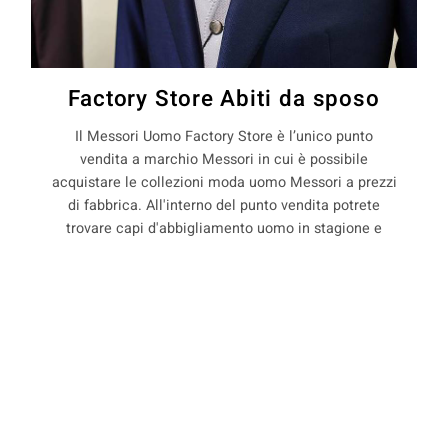
Factory Store Abiti da sposo
Il Messori Uomo Factory Store è l’unico punto
vendita a marchio Messori in cui è possibile
acquistare le collezioni moda uomo Messori a prezzi
di fabbrica. All'interno del punto vendita potrete
trovare capi d'abbigliamento uomo in stagione e
non, con il 50% di sconto rispetto ai prezzi boutique.
La Maison Messori offre quindi ai suoi clienti, la
COOKIE
possibilità di acquistare capi d'abbigliamento uomo
direttamente dal produttore.
Questo sito web utilizza i cookie. Maggiori informazioni sui cookie
sono disponibili a
questo link
. Continuando ad utilizzare questo sito
si acconsente all'utilizzo dei cookie durante la navigazione.
precedente:
abiti sartoriali per sposo a saliceto panaro
ACCETTA
successivo:
abiti sartoriali per sposo a saltino sulla