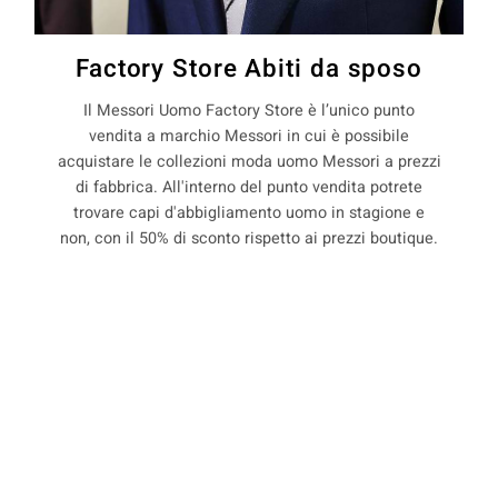
Factory Store Abiti da sposo
Il Messori Uomo Factory Store è l’unico punto
vendita a marchio Messori in cui è possibile
acquistare le collezioni moda uomo Messori a prezzi
di fabbrica. All'interno del punto vendita potrete
trovare capi d'abbigliamento uomo in stagione e
non, con il 50% di sconto rispetto ai prezzi boutique.
La Maison Messori offre quindi ai suoi clienti, la
possibilità di acquistare capi d'abbigliamento uomo
COOKIE
direttamente dal produttore.
Questo sito web utilizza i cookie. Maggiori informazioni sui cookie
sono disponibili a
questo link
. Continuando ad utilizzare questo sito
precedente:
abiti sartoriali per sposo a saltino sulla
si acconsente all'utilizzo dei cookie durante la navigazione.
secchia
ACCETTA
successivo:
abiti sartoriali per sposo a san biagio in