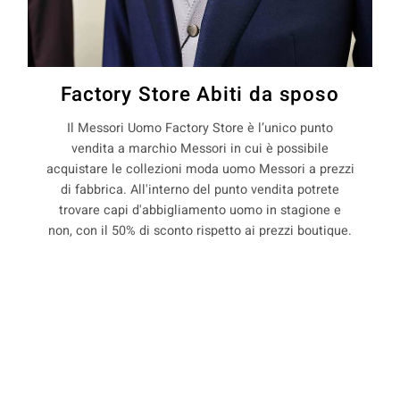
Factory Store Abiti da sposo
Il Messori Uomo Factory Store è l’unico punto
vendita a marchio Messori in cui è possibile
acquistare le collezioni moda uomo Messori a prezzi
di fabbrica. All'interno del punto vendita potrete
trovare capi d'abbigliamento uomo in stagione e
non, con il 50% di sconto rispetto ai prezzi boutique.
La Maison Messori offre quindi ai suoi clienti, la
possibilità di acquistare capi d'abbigliamento uomo
COOKIE
direttamente dal produttore.
Questo sito web utilizza i cookie. Maggiori informazioni sui cookie
sono disponibili a
questo link
. Continuando ad utilizzare questo sito
precedente:
abiti sartoriali per sposo a san giacomo
si acconsente all'utilizzo dei cookie durante la navigazione.
roncole