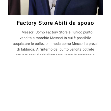
Factory Store Abiti da sposo
Il Messori Uomo Factory Store è l’unico punto
vendita a marchio Messori in cui è possibile
acquistare le collezioni moda uomo Messori a prezzi
di fabbrica. All'interno del punto vendita potrete
trovare capi d'abbigliamento uomo in stagione e
non, con il 50% di sconto rispetto ai prezzi boutique.
COOKIE
La Maison Messori offre quindi ai suoi clienti, la
possibilità di acquistare capi d'abbigliamento uomo
direttamente dal produttore.
Questo sito web utilizza i cookie. Maggiori informazioni sui cookie
sono disponibili a
questo link
. Continuando ad utilizzare questo sito
si acconsente all'utilizzo dei cookie durante la navigazione.
precedente:
abiti sartoriali per sposo a serpiano
ACCETTA
successivo:
abiti sartoriali per sposo a serrazzone