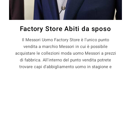
Factory Store Abiti da sposo
Il Messori Uomo Factory Store è l’unico punto
vendita a marchio Messori in cui è possibile
acquistare le collezioni moda uomo Messori a prezzi
di fabbrica. All'interno del punto vendita potrete
trovare capi d'abbigliamento uomo in stagione e
non, con il 50% di sconto rispetto ai prezzi boutique.
La Maison Messori offre quindi ai suoi clienti, la
COOKIE
possibilità di acquistare capi d'abbigliamento uomo
direttamente dal produttore.
Questo sito web utilizza i cookie. Maggiori informazioni sui cookie
sono disponibili a
questo link
. Continuando ad utilizzare questo sito
si acconsente all'utilizzo dei cookie durante la navigazione.
precedente:
abiti sartoriali per sposo a via larga
ACCETTA
successivo:
abiti sartoriali per sposo a villafranca di