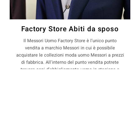
Factory Store Abiti da sposo
Il Messori Uomo Factory Store è l’unico punto
vendita a marchio Messori in cui è possibile
acquistare le collezioni moda uomo Messori a prezzi
di fabbrica. All'interno del punto vendita potrete
trovare capi d'abbigliamento uomo in stagione e
non, con il 50% di sconto rispetto ai prezzi boutique.
COOKIE
La Maison Messori offre quindi ai suoi clienti, la
possibilità di acquistare capi d'abbigliamento uomo
direttamente dal produttore.
Questo sito web utilizza i cookie. Maggiori informazioni sui cookie
sono disponibili a
questo link
. Continuando ad utilizzare questo sito
si acconsente all'utilizzo dei cookie durante la navigazione.
precedente:
abiti sposo pret a porter a gaggio di piano
ACCETTA
successivo:
abiti sposo pret a porter a gaiato