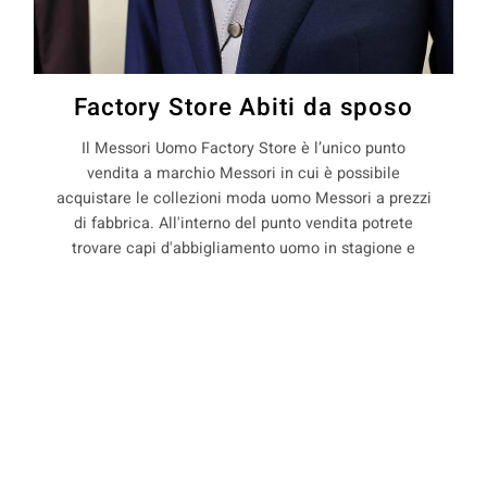
Factory Store Abiti da sposo
Il Messori Uomo Factory Store è l’unico punto
vendita a marchio Messori in cui è possibile
acquistare le collezioni moda uomo Messori a prezzi
di fabbrica. All'interno del punto vendita potrete
trovare capi d'abbigliamento uomo in stagione e
non, con il 50% di sconto rispetto ai prezzi boutique.
La Maison Messori offre quindi ai suoi clienti, la
COOKIE
possibilità di acquistare capi d'abbigliamento uomo
direttamente dal produttore.
Questo sito web utilizza i cookie. Maggiori informazioni sui cookie
sono disponibili a
questo link
. Continuando ad utilizzare questo sito
si acconsente all'utilizzo dei cookie durante la navigazione.
precedente:
abiti sposo pret a porter a modena
ACCETTA
successivo:
abiti sposo pret a porter a monchio nel