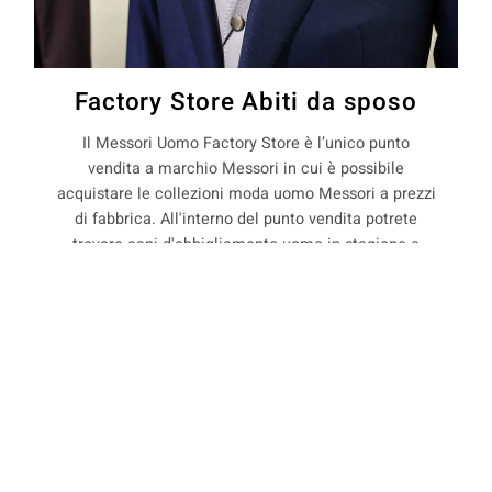
Factory Store Abiti da sposo
Il Messori Uomo Factory Store è l’unico punto
vendita a marchio Messori in cui è possibile
acquistare le collezioni moda uomo Messori a prezzi
di fabbrica. All'interno del punto vendita potrete
trovare capi d'abbigliamento uomo in stagione e
non, con il 50% di sconto rispetto ai prezzi boutique.
COOKIE
La Maison Messori offre quindi ai suoi clienti, la
possibilità di acquistare capi d'abbigliamento uomo
direttamente dal produttore.
Questo sito web utilizza i cookie. Maggiori informazioni sui cookie
sono disponibili a
questo link
. Continuando ad utilizzare questo sito
si acconsente all'utilizzo dei cookie durante la navigazione.
precedente:
abiti sposo pret a porter a nonantola
ACCETTA
successivo:
abiti sposo pret a porter a olina