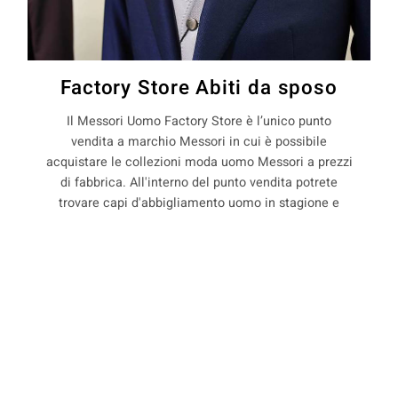
Factory Store Abiti da sposo
Il Messori Uomo Factory Store è l’unico punto
vendita a marchio Messori in cui è possibile
acquistare le collezioni moda uomo Messori a prezzi
di fabbrica. All'interno del punto vendita potrete
trovare capi d'abbigliamento uomo in stagione e
non, con il 50% di sconto rispetto ai prezzi boutique.
La Maison Messori offre quindi ai suoi clienti, la
COOKIE
possibilità di acquistare capi d'abbigliamento uomo
direttamente dal produttore.
Questo sito web utilizza i cookie. Maggiori informazioni sui cookie
sono disponibili a
questo link
. Continuando ad utilizzare questo sito
si acconsente all'utilizzo dei cookie durante la navigazione.
precedente:
abiti sposo pret a porter a prignano sulla
secchia
ACCETTA