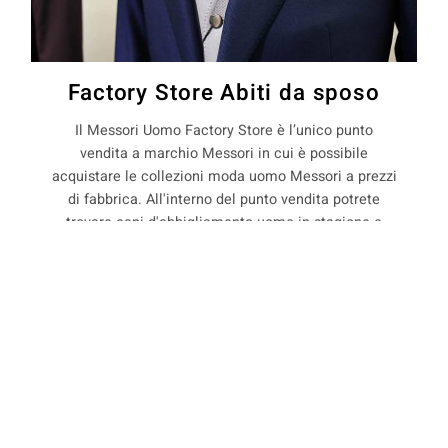
Factory Store Abiti da sposo
Il Messori Uomo Factory Store è l’unico punto
vendita a marchio Messori in cui è possibile
acquistare le collezioni moda uomo Messori a prezzi
di fabbrica. All'interno del punto vendita potrete
trovare capi d'abbigliamento uomo in stagione e
non, con il 50% di sconto rispetto ai prezzi boutique.
COOKIE
La Maison Messori offre quindi ai suoi clienti, la
possibilità di acquistare capi d'abbigliamento uomo
direttamente dal produttore.
Questo sito web utilizza i cookie. Maggiori informazioni sui cookie
sono disponibili a
questo link
. Continuando ad utilizzare questo sito
si acconsente all'utilizzo dei cookie durante la navigazione.
precedente:
abiti sposo pret a porter a sassuolo
ACCETTA
successivo:
abiti sposo pret a porter a savoniero