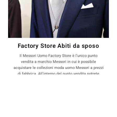
Factory Store Abiti da sposo
Il Messori Uomo Factory Store è l’unico punto
vendita a marchio Messori in cui è possibile
acquistare le collezioni moda uomo Messori a prezzi
di fabbrica. All'interno del punto vendita potrete
trovare capi d'abbigliamento uomo in stagione e
non, con il 50% di sconto rispetto ai prezzi boutique.
COOKIE
La Maison Messori offre quindi ai suoi clienti, la
possibilità di acquistare capi d'abbigliamento uomo
direttamente dal produttore.
Questo sito web utilizza i cookie. Maggiori informazioni sui cookie
sono disponibili a
questo link
. Continuando ad utilizzare questo sito
si acconsente all'utilizzo dei cookie durante la navigazione.