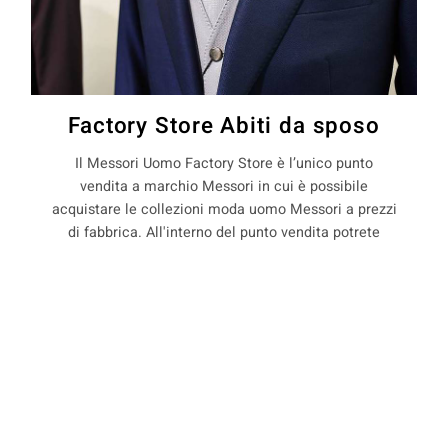
Factory Store Abiti da sposo
Il Messori Uomo Factory Store è l’unico punto
vendita a marchio Messori in cui è possibile
acquistare le collezioni moda uomo Messori a prezzi
di fabbrica. All'interno del punto vendita potrete
trovare capi d'abbigliamento uomo in stagione e
non, con il 50% di sconto rispetto ai prezzi boutique.
COOKIE
La Maison Messori offre quindi ai suoi clienti, la
possibilità di acquistare capi d'abbigliamento uomo
direttamente dal produttore.
Questo sito web utilizza i cookie. Maggiori informazioni sui cookie
sono disponibili a
questo link
. Continuando ad utilizzare questo sito
si acconsente all'utilizzo dei cookie durante la navigazione.
ACCETTA
precedente:
abiti su misura per matrimonio a frassineti