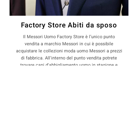
Factory Store Abiti da sposo
Il Messori Uomo Factory Store è l’unico punto
vendita a marchio Messori in cui è possibile
acquistare le collezioni moda uomo Messori a prezzi
di fabbrica. All'interno del punto vendita potrete
trovare capi d'abbigliamento uomo in stagione e
non, con il 50% di sconto rispetto ai prezzi boutique.
La Maison Messori offre quindi ai suoi clienti, la
COOKIE
possibilità di acquistare capi d'abbigliamento uomo
direttamente dal produttore.
Questo sito web utilizza i cookie. Maggiori informazioni sui cookie
sono disponibili a
questo link
. Continuando ad utilizzare questo sito
si acconsente all'utilizzo dei cookie durante la navigazione.
precedente:
abiti su misura per matrimonio a varana
ACCETTA
successivo:
abiti su misura per matrimonio a vesale