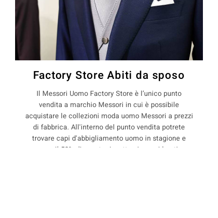
Factory Store Abiti da sposo
Il Messori Uomo Factory Store è l’unico punto
vendita a marchio Messori in cui è possibile
acquistare le collezioni moda uomo Messori a prezzi
di fabbrica. All'interno del punto vendita potrete
trovare capi d'abbigliamento uomo in stagione e
non, con il 50% di sconto rispetto ai prezzi boutique.
La Maison Messori offre quindi ai suoi clienti, la
COOKIE
possibilità di acquistare capi d'abbigliamento uomo
direttamente dal produttore.
Questo sito web utilizza i cookie. Maggiori informazioni sui cookie
sono disponibili a
questo link
. Continuando ad utilizzare questo sito