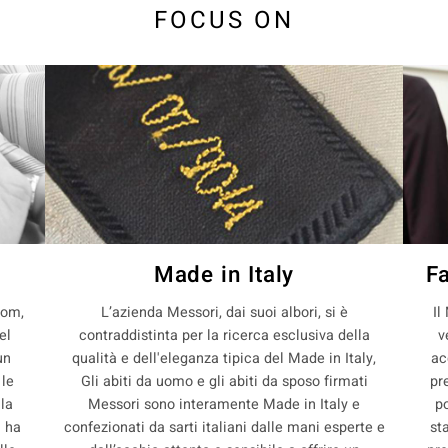
FOCUS ON
Made in Italy
F
com,
L’azienda Messori, dai suoi albori, si è
Il
el
contraddistinta per la ricerca esclusiva della
v
un
qualità e dell'eleganza tipica del Made in Italy,
ac
 le
Gli abiti da uomo e gli abiti da sposo firmati
pr
lla
Messori sono interamente Made in Italy e
p
i ha
confezionati da sarti italiani dalle mani esperte e
st