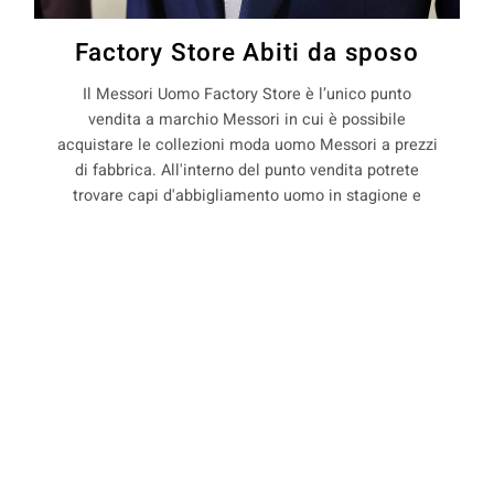
Factory Store Abiti da sposo
Il Messori Uomo Factory Store è l’unico punto
vendita a marchio Messori in cui è possibile
acquistare le collezioni moda uomo Messori a prezzi
di fabbrica. All'interno del punto vendita potrete
trovare capi d'abbigliamento uomo in stagione e
non, con il 50% di sconto rispetto ai prezzi boutique.
La Maison Messori offre quindi ai suoi clienti, la
COOKIE
possibilità di acquistare capi d'abbigliamento uomo
direttamente dal produttore.
Questo sito web utilizza i cookie. Maggiori informazioni sui cookie
sono disponibili a
questo link
. Continuando ad utilizzare questo sito
si acconsente all'utilizzo dei cookie durante la navigazione.
precedente:
abiti su misura per sposo a limidi
ACCETTA
successivo:
abiti su misura per sposo a macognano
abiti su misura per sposo a modena