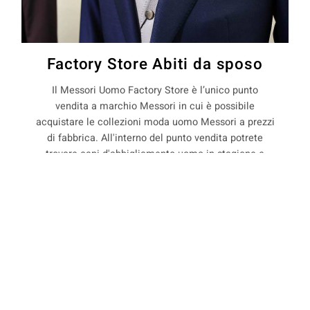
Factory Store Abiti da sposo
Il Messori Uomo Factory Store è l’unico punto
vendita a marchio Messori in cui è possibile
acquistare le collezioni moda uomo Messori a prezzi
di fabbrica. All'interno del punto vendita potrete
trovare capi d'abbigliamento uomo in stagione e
non, con il 50% di sconto rispetto ai prezzi boutique.
COOKIE
La Maison Messori offre quindi ai suoi clienti, la
possibilità di acquistare capi d'abbigliamento uomo
direttamente dal produttore.
Questo sito web utilizza i cookie. Maggiori informazioni sui cookie
sono disponibili a
questo link
. Continuando ad utilizzare questo sito
si acconsente all'utilizzo dei cookie durante la navigazione.
precedente:
abiti su misura per sposo a roccapelago
ACCETTA
successivo:
abiti su misura per sposo a rocchetta sandri