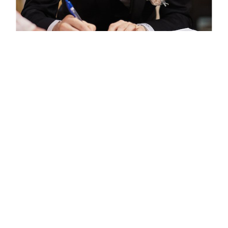
COOKIE
Questo sito web utilizza i cookie. Maggiori informazioni sui cookie
sono disponibili a
questo link
. Continuando ad utilizzare questo sito
si acconsente all'utilizzo dei cookie durante la navigazione.
ACCETTA