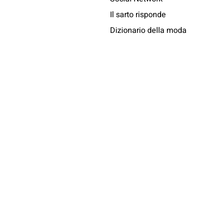
Il sarto risponde
Dizionario della moda
Chi veste Messori
Africa
condividi