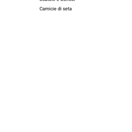
Camicie di seta
Copyright © 2011-2026 Messori Italy S.r.l.