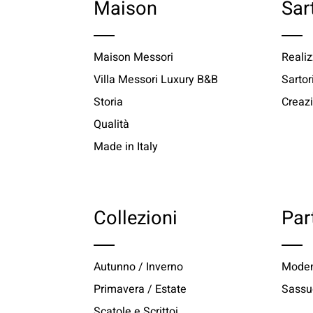
Maison
Sar
Maison Messori
Realiz
Villa Messori Luxury B&B
Sartor
Storia
Creazi
Qualità
Made in Italy
Collezioni
Par
Autunno / Inverno
Moden
Primavera / Estate
Sassu
Scatole e Scrittoi