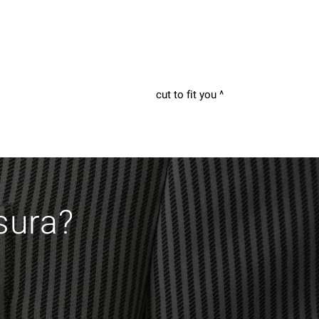
cut to fit you
isura?