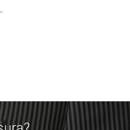
isura?