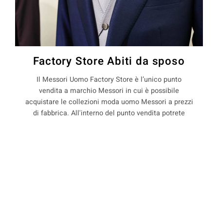
Factory Store Abiti da sposo
Il Messori Uomo Factory Store è l’unico punto
vendita a marchio Messori in cui è possibile
acquistare le collezioni moda uomo Messori a prezzi
di fabbrica. All'interno del punto vendita potrete
trovare capi d'abbigliamento uomo in stagione e
non, con il 50% di sconto rispetto ai prezzi boutique.
COOKIE
La Maison Messori offre quindi ai suoi clienti, la
possibilità di acquistare capi d'abbigliamento uomo
direttamente dal produttore.
Questo sito web utilizza i cookie. Maggiori informazioni sui cookie
sono disponibili a
questo link
. Continuando ad utilizzare questo sito
si acconsente all'utilizzo dei cookie durante la navigazione.
ACCETTA
precedente:
abiti sartoriali per cerimonia a serramazzoni