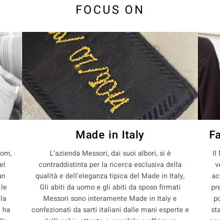
FOCUS ON
Made in Italy
F
com,
L’azienda Messori, dai suoi albori, si è
Il
el
contraddistinta per la ricerca esclusiva della
v
un
qualità e dell'eleganza tipica del Made in Italy,
ac
 le
Gli abiti da uomo e gli abiti da sposo firmati
pr
lla
Messori sono interamente Made in Italy e
p
i ha
confezionati da sarti italiani dalle mani esperte e
st