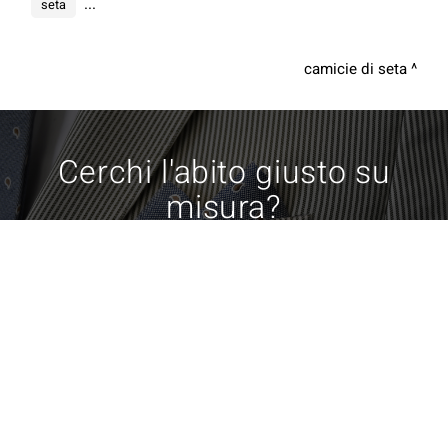
...
seta
camicie di seta
Cerchi l'abito giusto su
misura?
Prenota il tuo appuntamento con il sarto
COOKIE
Contattaci
Questo sito web utilizza i cookie. Maggiori informazioni sui cookie
sono disponibili a
questo link
. Continuando ad utilizzare questo sito
si acconsente all'utilizzo dei cookie durante la navigazione.
condividi
ACCETTA