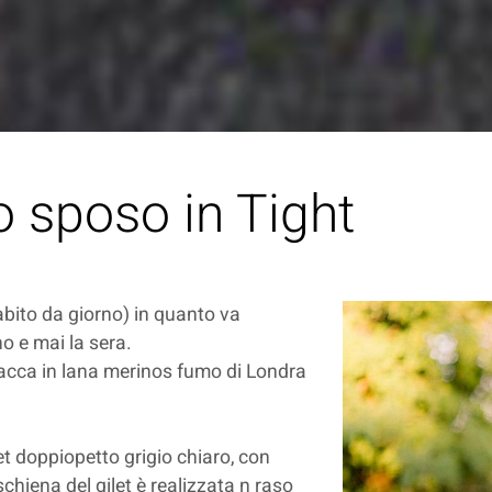
o sposo in Tight
abito da giorno) in quanto va
o e mai la sera.
giacca in lana merinos fumo di Londra
let doppiopetto grigio chiaro, con
 schiena del gilet è realizzata n raso