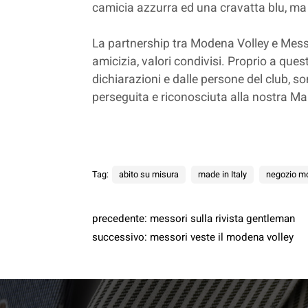
camicia azzurra ed una cravatta blu, ma 
La partnership tra Modena Volley e Messor
amicizia, valori condivisi. Proprio a que
dichiarazioni e dalle persone del club, s
perseguita e riconosciuta alla nostra Ma
Tag:
abito su misura
made in Italy
negozio m
precedente:
messori sulla rivista gentleman
successivo:
messori veste il modena volley