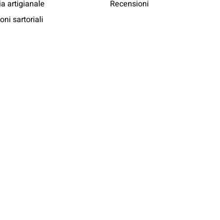
ia artigianale
Recensioni
oni sartoriali
tnership
Comunicazione
a Volley
Highlights
olo Calcio
Cut To Fit You
Social Network
Il sarto risponde
Dizionario della moda
Chi veste Messori