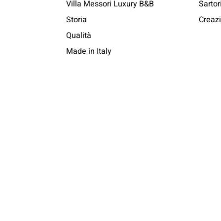
Villa Messori Luxury B&B
Sartor
Storia
Creazi
Qualità
Made in Italy
Collezioni
Par
Autunno / Inverno
Moden
Primavera / Estate
Sassu
Scatole e Scrittoi
Camicie di seta