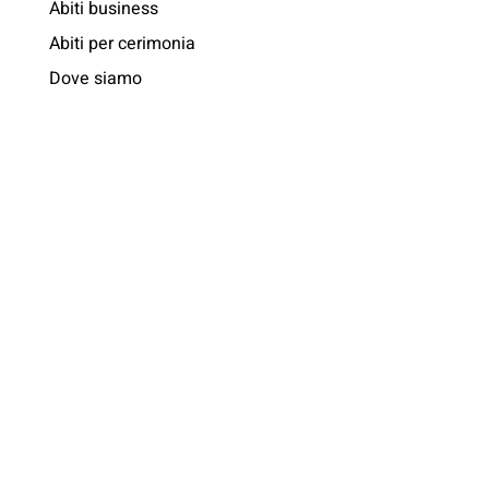
Abiti business
Abiti per cerimonia
Dove siamo
Customer care
COOKIE
Customer care
Questo sito web utilizza i cookie. Maggiori informazioni sui cookie
Inviaci la tua storia
sono disponibili a
questo link
. Continuando ad utilizzare questo
sito si acconsente all'utilizzo dei cookie durante la navigazione.
ACCETTA