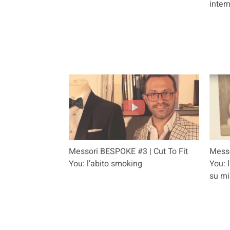
inter
Messori BESPOKE #3 | Cut To Fit
Messo
You: l’abito smoking
You: 
su mi